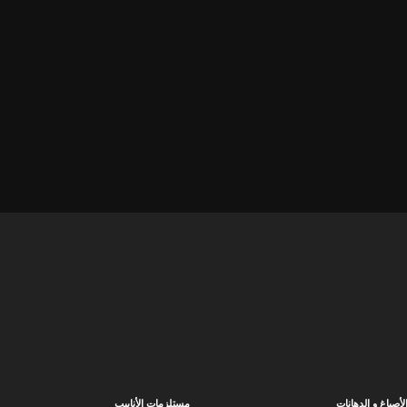
لأصباغ و الدهانات
مستلزمات الأنابيب